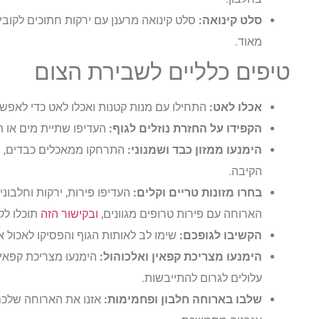
סלט קינואה:
סלט קינואה מרענן עם ירקות חתוכים לקוביות
מאוד.
טיפים כלליים לשבירת הצום
אכלו לאט:
התחילו עם מנות קטנות ואכלו לאט כדי לאפש
הקפידו על החזרת נוזלים לגוף:
העדיפו שתיית מים או ת
הימנעו ממזון כבד ושמנוני:
התרחקו ממאכלים כבדים, שמ
הקיבה.
בחרו מזונות טריים וקלים:
העדיפו פירות, ירקות וחלבונ
הארוחה עם פירות טרופים מגוונים,
ובקישור הזה
תוכלו לק
הקשיבו לגופכם:
שימו לב לאותות הגוף והפסיקו לאכול 
הימנעו מצריכת קפאין ואלכוהול:
הימנעו מצריכת קפאין 
עלולים לגרום להתייבשות.
שלבו בארוחה חלבון ופחמימות:
אזנו את הארוחה שלכם 