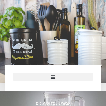
אביזרי מטבח וגאדג'טים