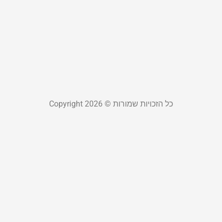
ש
ב
ה
22
קר
כל הזכויות שמורות © Copyright 2026