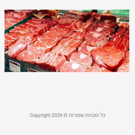
נ
מ
ל
מ
כ
ת
א
ט
מאי 
קר
כל הזכויות שמורות © Copyright 2026